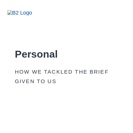
Zum
Inhalt
Tog
springen
Nav
Leistungen
Personal
Webdesign
HOW WE TACKLED THE BRIEF
Personal
GIVEN TO US
Referenzen
Unser Team
Kontakt