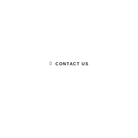
Ready to Talk?
DO YOU HAVE A BIG IDEA WE
CAN HELP WITH?
CONTACT US